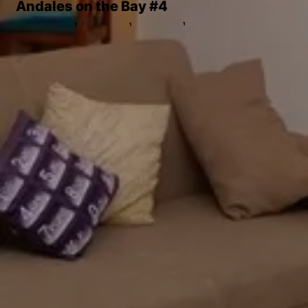
Andales on the Bay #4
1
2
1