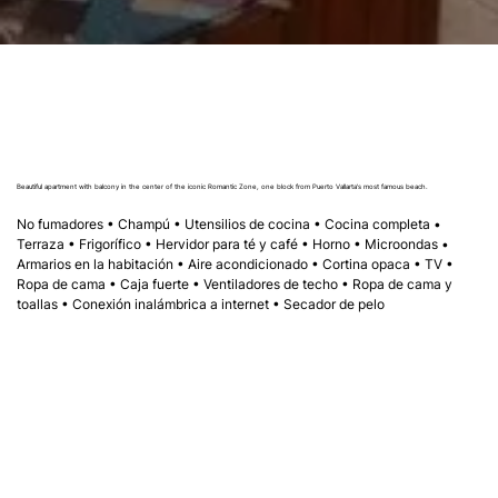
Beautiful apartment with balcony in the center of the iconic Romantic Zone, one block from Puerto Vallarta's most famous beach.
No fumadores • Champú • Utensilios de cocina • Cocina completa • 
Terraza • Frigorífico • Hervidor para té y café • Horno • Microondas • 
Armarios en la habitación • Aire acondicionado • Cortina opaca • TV • 
Ropa de cama • Caja fuerte • Ventiladores de techo • Ropa de cama y 
toallas • Conexión inalámbrica a internet • Secador de pelo