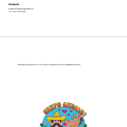
Contacto
andalesrestaurante@gmail.com
+52 (322) 138 7049
Estancias acogedoras con un servicio excepcional y una hospitalidad genuina