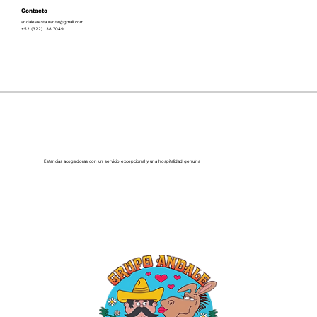
Contacto
andalesrestaurante@gmail.com
+52 (322) 138 7049
Estancias acogedoras con un servicio excepcional y una hospitalidad genuina