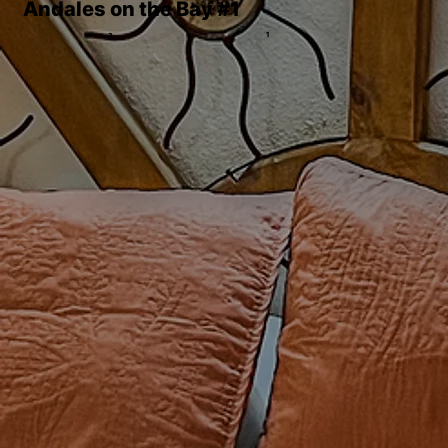
Andales on the Bay #1
1
3
1