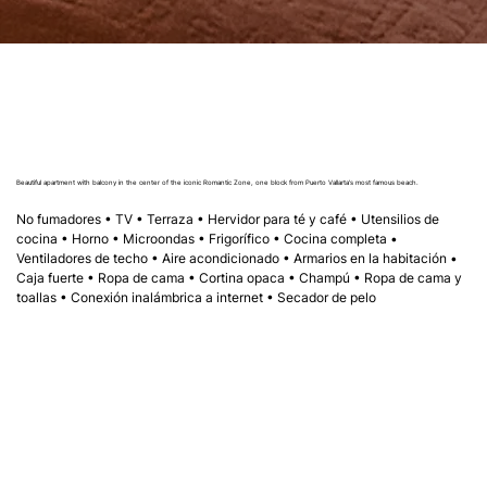
Beautiful apartment with balcony in the center of the iconic Romantic Zone, one block from Puerto Vallarta's most famous beach.
No fumadores • TV • Terraza • Hervidor para té y café • Utensilios de 
cocina • Horno • Microondas • Frigorífico • Cocina completa • 
Ventiladores de techo • Aire acondicionado • Armarios en la habitación • 
Caja fuerte • Ropa de cama • Cortina opaca • Champú • Ropa de cama y 
toallas • Conexión inalámbrica a internet • Secador de pelo