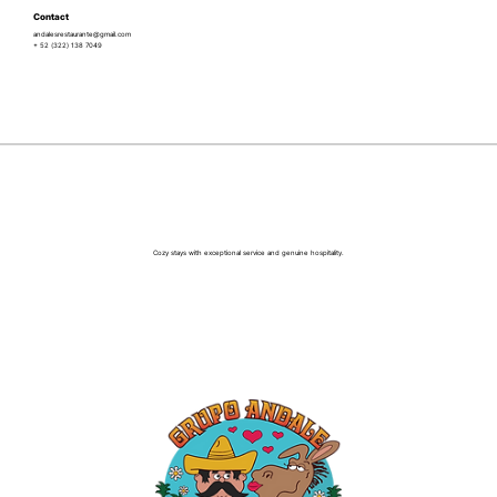
Contact
andalesrestaurante@gmail.com
+ 52 (322) 138 7049
Cozy stays with exceptional service and genuine hospitality.