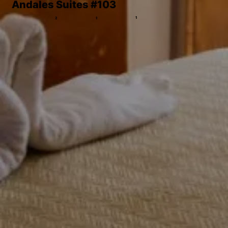
Andales Suites #103
1
2
1