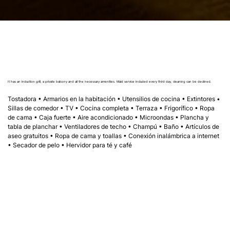
It has an induction grill, a private balcony and all the necessary amenities. Maid service included every third day, cleaning can be declined.
Tostadora • Armarios en la habitación • Utensilios de cocina • Extintores • 
Sillas de comedor • TV • Cocina completa • Terraza • Frigorífico • Ropa 
de cama • Caja fuerte • Aire acondicionado • Microondas • Plancha y 
tabla de planchar • Ventiladores de techo • Champú • Baño • Artículos de 
aseo gratuitos • Ropa de cama y toallas • Conexión inalámbrica a internet 
• Secador de pelo • Hervidor para té y café