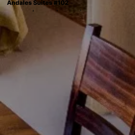
Andales Suites #102
1
2
1