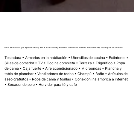
It has an induction grill, a private balcony and all the necessary amenities. Maid service included every third day, cleaning can be declined.
Tostadora • Armarios en la habitación • Utensilios de cocina • Extintores • 
Sillas de comedor • TV • Cocina completa • Terraza • Frigorífico • Ropa 
de cama • Caja fuerte • Aire acondicionado • Microondas • Plancha y 
tabla de planchar • Ventiladores de techo • Champú • Baño • Artículos de 
aseo gratuitos • Ropa de cama y toallas • Conexión inalámbrica a internet 
• Secador de pelo • Hervidor para té y café