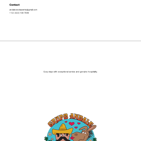
Contact
andalesrestaurante@gmail.com
+ 52 (322) 138 7049
Cozy stays with exceptional service and genuine hospitality.